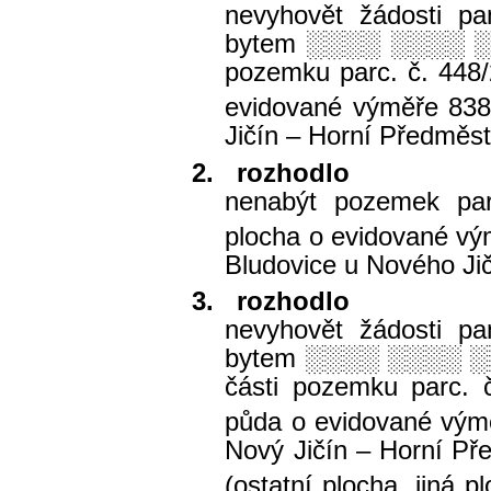
nevyhovět žádosti p
bytem
░░░░ ░░░░ 
pozemku parc. č. 448/
evidované výměře 83
Jičín – Horní Předměst
2.
rozhodlo
nenabýt pozemek parc
plocha o evidované v
Bludovice u Nového Jič
3.
rozhodlo
nevyhovět žádosti p
bytem
░░░░ ░░░░ 
části pozemku parc. č
půda o evidované vým
Nový Jičín – Horní Př
(ostatní plocha, jiná