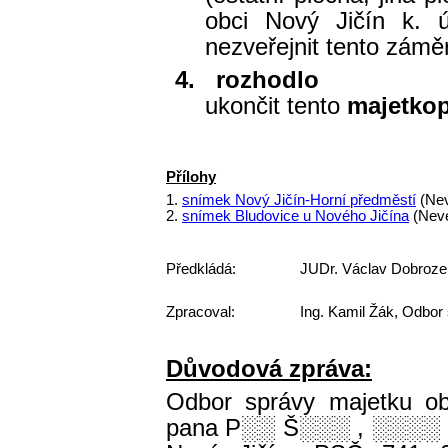
obci Nový Jičín k. 
nezveřejnit tento záměr
4.
rozhodlo
ukončit tento
majetkop
Přílohy
1.
snímek Nový Jičín-Horní předměstí
(Nev
2.
snímek Bludovice u Nového Jičína
(Neve
Předkládá:
JUDr. Václav Dobroze
Zpracoval:
Ing. Kamil Žák, Odbor
Důvodová zpráva:
Odbor správy majetku ob
pana P
░░
Š
░░░
,
░░░░