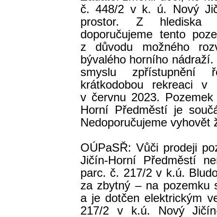
č. 448/2 v k. ú. Nový Ji
prostor. Z hlediska 
doporučujeme tento poz
z důvodu možného rozvo
bývalého horního nádraží. 
smyslu zpřístupnění 
krátkodobou rekreaci v
v červnu 2023. Pozemek p
Horní Předměstí je součá
Nedoporučujeme vyhovět ž
OÚPaSŘ: Vůči prodeji poz
Jičín-Horní Předměstí 
parc. č. 217/2 v k.ú. Blu
za zbytný – na pozemku se
a je dotčen elektrickým 
217/2 v k.ú. Nový Jičín-