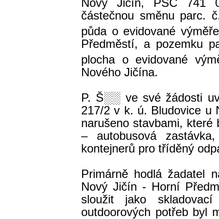
Nový Jičín, PSČ 741 0
částečnou směnu parc. č.
půda o evidované výměř
Předměstí, a pozemku par
plocha o evidované vý
Nového Jičína.
P. Š
░░
ve své žádosti u
217/2 v k. ú. Bludovice u
narušeno stavbami, které
– autobusová zastávka,
kontejnerů pro tříděný odp
Primárně hodlá žadatel n
Nový Jičín - Horní Předm
sloužit jako skladovac
outdoorových potřeb byl 