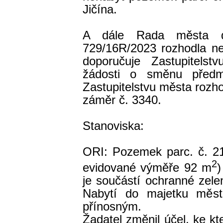
Jičína.
A dále Rada města d
729/16R/2023 rozhodla n
doporučuje Zastupitels
žádosti o směnu předm
Zastupitelstvu města rozh
záměr č. 3340.
Stanoviska:
ORI: Pozemek parc. č. 217
2
evidované výměře 92 m
)
je součástí ochranné zele
Nabytí do majetku měs
přínosným.
Žadatel změnil účel, ke k