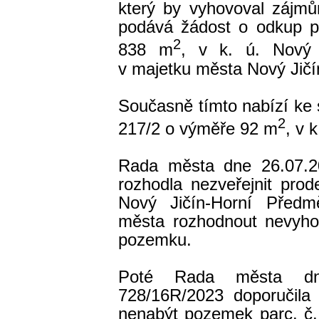
který by vyhovoval zájmů
podává žádost o odkup p
2
838 m
, v k. ú. Nový J
v majetku města Nový Jičí
Současně tímto nabízí ke 
2
217/2 o výměře 92 m
, v 
Rada města dne 26.07.2
rozhodla nezveřejnit pro
Nový Jičín-Horní Předmě
města rozhodnout nevyho
pozemku.
Poté Rada města dn
728/16R/2023 doporučila 
nenabýt pozemek parc. č.