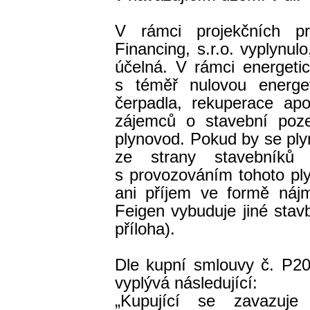
V rámci projekčních pr
Financing, s.r.o. vyplynul
účelná. V rámci energetic
s téměř nulovou energet
čerpadla, rekuperace apo
zájemců o stavební poz
plynovod. Pokud by se pl
ze strany stavebníků 
s provozováním tohoto pl
ani příjem ve formě náj
Feigen vybuduje jiné stavb
příloha).
Dle kupní smlouvy č. P20
vyplývá následující:
„Kupující se zavazuj