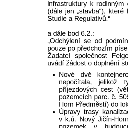
infrastruktury k rodinný
(dále jen „stavba“), kter
Studie a Regulativů.“
a dále bod 6.2.:
„Odchýlení se od podmíne
pouze po předchozím píse
Žadatel společnost Feige
uvádí žádost o doplnění st
Nové dvě kontejnero
nepočítala, jelikož
příjezdových cest (v
pozemcích parc. č. 509
Horn Předměstí) do loka
Úpravy trasy kanaliz
v k.ú. Nový Jičín-Hor
pozemek v budouc