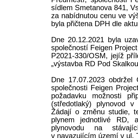
sídlem Smetanova 841, Vs
za nabídnutou cenu ve vý
byla přičtena DPH dle aktu
Dne 20.12.2021 byla uza
společností Feigen Project
P2021-330/OSM, jejíž příl
„výstavba RD Pod Skalkou –
Dne 17.07.2023 obdržel 
společnosti Feigen Projec
požadavku možnosti př
(středotlaký) plynovod v
Žádají o změnu studie, t
plynem jednotlivé RD,
plynovodu na stávajíc
v navazujícím území v ul. T