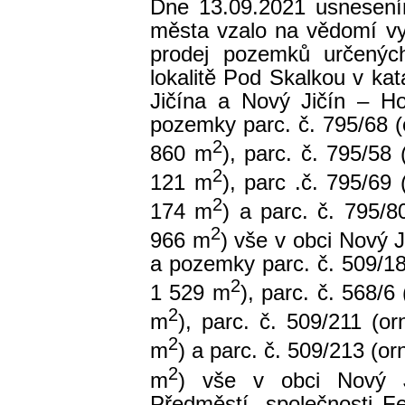
Dne 13.09.2021 usnesením
města vzalo na vědomí vy
prodej pozemků určenýc
lokalitě Pod Skalkou v k
Jičína a Nový Jičín – Ho
pozemky parc. č. 795/68 
2
860 m
), parc. č. 795/5
2
121 m
), parc .č. 795/6
2
174 m
) a parc. č. 795/
2
966 m
) vše v obci Nový J
a pozemky parc. č. 509/1
2
1 529 m
), parc. č. 568/
2
m
), parc. č. 509/211 (
2
m
) a parc. č. 509/213 (
2
m
) vše v obci Nový J
Předměstí, společnosti Fe