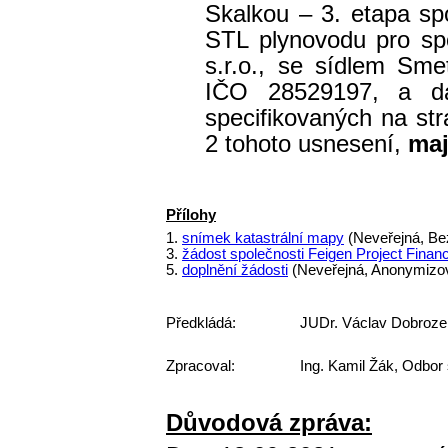
Skalkou – 3. etapa sp
STL plynovodu pro spo
s.r.o., se sídlem Sm
IČO 28529197, a dá
specifikovaných na stra
2 tohoto usnesení,
maj
Přílohy
1.
snímek katastrální mapy
(Neveřejná, Be
3.
žádost společnosti Feigen Project Financi
5.
doplnění žádosti
(Neveřejná, Anonymizo
Předkládá:
JUDr. Václav Dobroze
Zpracoval:
Ing. Kamil Žák, Odbor
Důvodová zpráva: