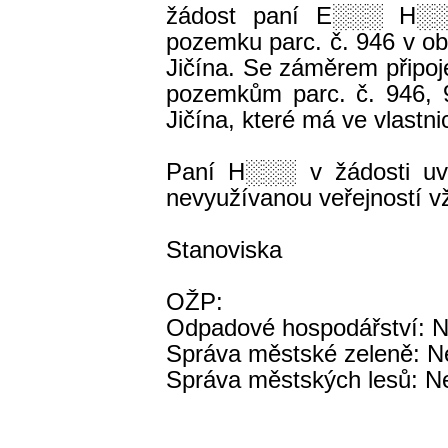
žádost paní E
░░░
H
░
pozemku parc. č. 946 v obc
Jičína. Se záměrem připo
pozemkům parc. č. 946, 9
Jičína, které má ve vlastni
Paní H
░░░
v žádosti u
nevyužívanou veřejností vž
Stanoviska
OŽP:
Odpadové hospodářství: 
Správa městské zeleně: 
Správa městských lesů: 