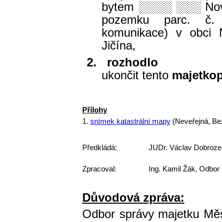
bytem
░░░░ ░░░
Nov
pozemku parc. č. 
komunikace) v obci N
Jičína,
2.
rozhodlo
ukončit tento
majetkop
Přílohy
1.
snímek katastrální mapy
(Neveřejná, Be
Předkládá:
JUDr. Václav Dobroze
Zpracoval:
Ing. Kamil Žák, Odbor
Důvodová zpráva:
Odbor správy majetku Měs