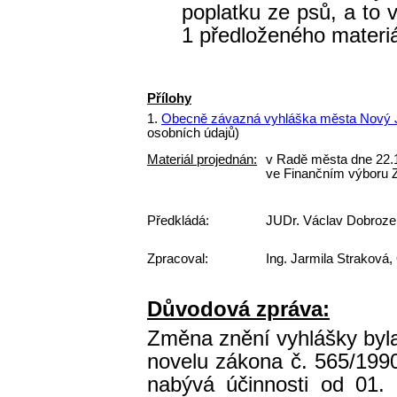
poplatku ze psů, a to v
1 předloženého materiá
Přílohy
1.
Obecně závazná vyhláška města Nový Ji
osobních údajů)
Materiál projednán:
v Radě města dne 22.
ve Finančním výboru Z
Předkládá:
JUDr. Václav Dobroze
Zpracoval:
Ing. Jarmila Straková,
Důvodová zpráva:
Změna znění vyhlášky byl
novelu zákona č. 565/1990
nabývá účinnosti od 01.