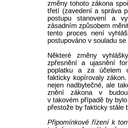
změny tohoto zákona spoč
třetí (zavedení a správa p
postupu stanovení a vyb
zásadním způsobem měnit 
tento proces není vyhláš
postupováno v souladu se
Některé změny vyhlášk
zpřesnění a ujasnění fo
poplatku a za účelem od
fakticky kopírovaly zákon
nejen nadbytečné, ale ta
znění zákona v budouc
v takovém případě by bylo
přestože by fakticky stále
Připomínkové řízení k to