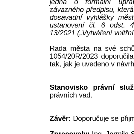
jedná o formální úpr
závazného předpisu, kter
dosavadní vyhlášky měst
ustanovení čl. 6 odst. 4
13/2021 („Vytváření vnitřn
Rada města na své schů
1054/20R/2023 doporučila
tak, jak je uvedeno v návr
Stanovisko právní služ
právních vad.
Mgr. Adéla
Závěr:
Doporučuje se přij
Zpracovaly:
Ing. Jarmila 