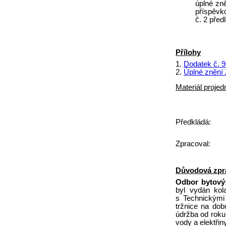
úplné zn
příspěvk
č. 2 před
Přílohy
1.
Dodatek č. 9 
2.
Úplné znění Z
Materiál projed
Předkládá:
Zpracoval:
Důvodová zpr
Odbor bytový
byl vydán kol
s Technickými
tržnice na do
údržba od roku
vody a elektři