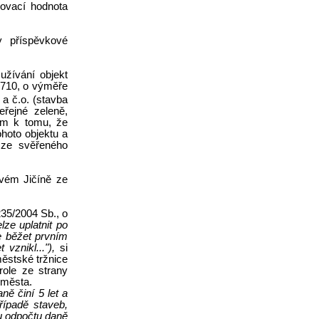
zovací hodnota
y příspěvkové
užívání objekt
 1710, o výměře
 a č.o. (stavba
řejné zeleně,
em k tomu, že
ohoto objektu a
 ze svěřeného
ovém Jičíně ze
235/2004 Sb., o
ze uplatnit po
ne běžet prvním
znikl..."),
si
ěstské tržnice
role ze strany
 města.
ně činí 5 let a
řípadě staveb,
vu odpočtu daně