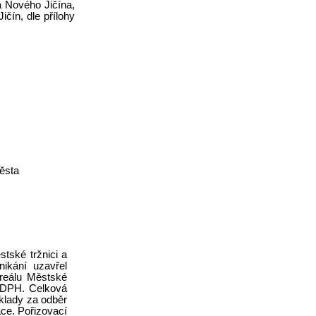
a Nového Jičína,
čín, dle přílohy
ěsta
tské tržnici a
nikání uzavřel
reálu Městské
s DPH. Celková
áklady za odběr
ace. Pořizovací