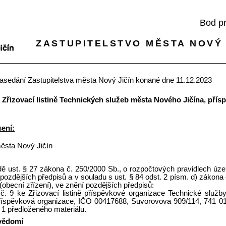
Bod p
ZASTUPITELSTVO MĚSTA NOVÝ 
 zasedání Zastupitelstva města Nový Jičín konané dne 11.12.2023
e Zřizovací listině Technických služeb města Nového Jičína, přís
ení:
města Nový Jičín
dě ust. § 27 zákona č. 250/2000 Sb., o rozpočtových pravidlech úz
pozdějších předpisů a v souladu s ust. § 84 odst. 2 písm. d) zákona
(obecní zřízení), ve znění pozdějších předpisů:
č. 9 ke Zřizovací listině příspěvkové organizace Technické služ
příspěvková organizace, IČO 00417688, Suvorovova 909/114, 741 01
. 1 předloženého materiálu.
 vědomí