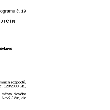
rogramu č. 19
JIČÍN
pěvkové
emních rozpočtů,
 č. 128/2000 Sb.,
by města Nového
 Nový Jičín, dle