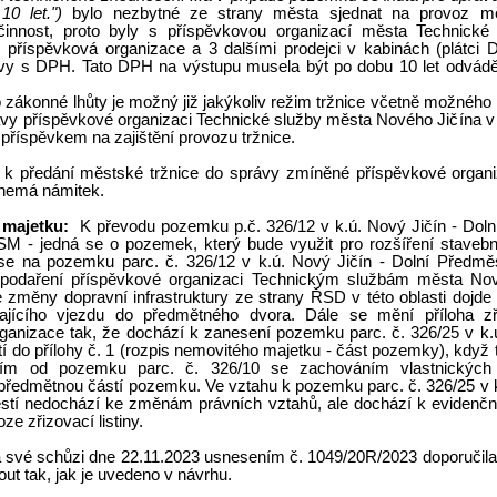
 10 let.")
bylo nezbytné ze strany města sjednat na provoz mě
innost, proto byly s příspěvkovou organizací města Technické
 příspěvková organizace a 3 dalšími prodejci v kabinách (plátci
vy s DPH. Tato DPH na výstupu musela být po dobu 10 let odvád
o zákonné lhůty je možný již jakýkoliv režim tržnice včetně možného
ávy příspěvkové organizaci Technické služby města Nového Jičína v 
příspěvkem na zajištění provozu tržnice.
í k předání městské tržnice do správy zmíněné příspěvkové organ
i nemá námitek.
 majetku:
K převodu pozemku p.č. 326/12 v k.ú. Nový Jičín - Doln
SM - jedná se o pozemek, který bude využit pro rozšíření staveb
se na pozemku parc. č. 326/12 v k.ú. Nový Jičín - Dolní Předměstí
podaření příspěvkové organizaci Technickým službám města Nov
e změny dopravní infrastruktury ze strany ŘSD v této oblasti dojde
jícího vjezdu do předmětného dvora. Dále se mění příloha zřiz
ganizace tak, že dochází k zanesení pozemku parc. č. 326/25 v k.ú
í do přílohy č. 1 (rozpis nemovitého majetku - část pozemky), když
ením od pozemku parc. č. 326/10 se zachováním vlastnických
předmětnou částí pozemku. Ve vztahu k pozemku parc. č. 326/25 v k
stí nedochází ke změnám právních vztahů, ale dochází k evidenčn
ze zřizovací listiny.
své schůzi dne 22.11.2023 usnesením č. 1049/20R/2023 doporučila 
ut tak, jak je uvedeno v návrhu.