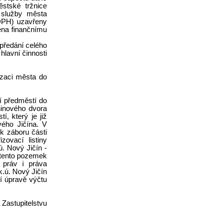
stské tržnice
 služby města
 DPH) uzavřeny
ěna finančnímu
 předání celého
hlavní činnosti
izaci města do
í předměstí do
ninového dvora
, který je již
ého Jičína. V
 k záboru části
ovací listiny
. Nový Jičín -
 tento pozemek
 práv i práva
.ú. Nový Jičín
í úpravě výčtu
Zastupitelstvu