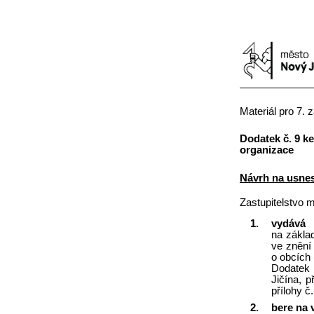
Materiál pro 7.
Dodatek č. 9 k
organizace
Návrh na usnes
Zastupitelstvo 
1.
vydává
na zákla
ve znění 
o obcích 
Dodatek 
Jičína, 
přílohy č
2.
bere na