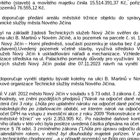
itého (staveb) a movitého majetku činila 15.514.391,37 Kč, poři
pozemků 76.555,12 Kč.
doporučuje předání areálu městské tržnice objektu do správ
hnické služby města Nového Jičína
yl na základě žádosti Technických služeb Nový Jičín svěřen do 
 na ulici B. Martinů v Novém Jičíně, a to pozemek na parcele č. st.
ú. Nový Jičín – Horní předměstí, součástí pozemku je stavba bez č.p
bavení).Uvedený pozemek včetně stavby, využívá středisko Ve
lužeb Nový Jičín k uskladňování nářadí a mechanizace. Vzhled
alizace střediska na ul. Palackého pominuly důvody pro využívání t
ických služeb Nový Jičín podal dne 07.11.2023 návrh na vynětí
oporučuje vynětí objektu bývalé kotelny na ulici B. Martinů v N
kové organizace Technické služby města Nového Jičína.
í
: V září 2012 město Nový Jičín v souladu s § 73 odst. 3 zákona č. 
 hodnoty, ve znění pozdějších předpisů
("Nárok na odpočet daně nel
, která činí 3 roky. Lhůta pro uplatnění nároku na odpočet daně poč
ásledujícího po zdaňovacím období, ve kterém nárok na odpočet v
očet DPH na vstupu z investiční akce z roku 2009 "Rekonstrukce m
městské tržnici" ve výši 2.353.905 Kč. Po následné daňové kont
ního úřadu v této věci byla posléze uvedená částka připsána na účet
tence § 78 odst. 3 zmíněného zákona
("Lhůta pro úpravu odpočtu da
kalendářním rokem, v němž byl dlouhodobý majetek pořízen. V p
ich technického zhodnocení ...a v případě pozemků se lhůta pro úpra