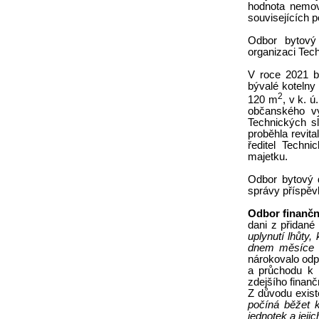
hodnota nemov
souvisejících 
Odbor bytový 
organizaci Tec
V roce 2021 b
bývalé kotelny
2
120 m
, v k. 
občanského vy
Technických s
proběhla revit
ředitel Techn
majetku.
Odbor bytový d
správy příspěv
Odbor finančn
dani z přidané
uplynutí lhůty
dnem měsíce n
nárokovalo odp
a průchodu k 
zdejšího finanč
Z důvodu exis
počíná běžet 
jednotek a jej