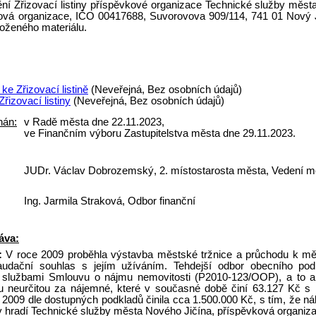
ění Zřizovací listiny příspěvkové organizace Technické služby měst
ová organizace, IČO 00417688, Suvorovova 909/114, 741 01 Nový Ji
loženého materiálu.
ke Zřizovací listině
(Neveřejná, Bez osobních údajů)
řizovací listiny
(Neveřejná, Bez osobních údajů)
nán:
v Radě města dne 22.11.2023,
ve Finančním výboru Zastupitelstva města dne 29.11.2023.
JUDr. Václav Dobrozemský, 2. místostarosta města, Vedení m
Ing. Jarmila Straková, Odbor finanční
áva:
:
V roce 2009 proběhla výstavba městské tržnice a průchodu k měs
audační souhlas s jejím užíváním. Tehdejší odbor obecního pod
 službami Smlouvu o nájmu nemovitosti (P2010-123/OOP), a to a
bu neurčitou za nájemné, které v současné době činí 63.127 Kč 
 2009 dle dostupných podkladů činila cca 1.500.000 Kč, s tím, že n
ny hradí Technické služby města Nového Jičína, příspěvková organiz