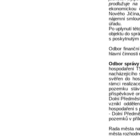
prodlužuje na
ekonomickou č
Nového Jičína,
nájemní smlou
úřadu.
Po uplynutí tét
objektu do spr
s poskytnutým 
Odbor finančn
hlavní činnost
Odbor správy
hospodaření T
nacházejícího 
svěřen do hos
rámci realizac
pozemku stáva
příspěvkové or
Dolní Předměst
vznikl odděl
hospodaření s 
- Dolní Předmě
pozemků v přílo
Rada města na 
města rozhodno